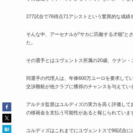
277試合で76得点71アシストという驚異的な成
そんな中、アーセナルが“サカに匹敵する才能”とされる
た。
その選手とはユヴェントス所属の20歳、ケナン・
同選手の代理人は、年俸600万ユーロを要求して
交渉難航が他クラブに獲得のチャンスを与えてい
アルテタ監督はユルディズの実力を高く評価しており
の移籍金を支払う可能性があると報じられていま
ユルディズはこれまでにユヴェントスで98試合に出