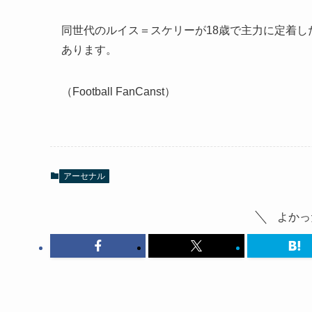
同世代のルイス＝スケリーが18歳で主力に定着
あります。
（Football FanCanst）
アーセナル
よかっ