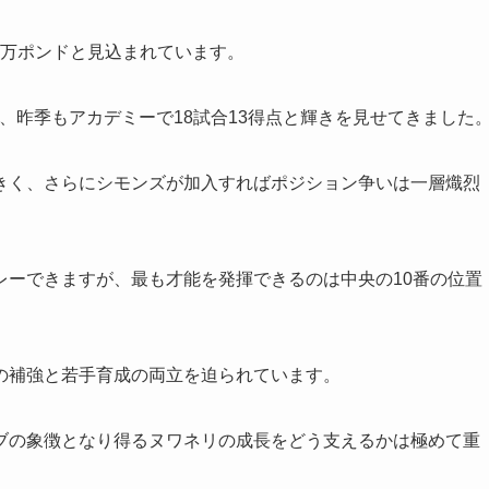
0万ポンドと見込まれています。
、昨季もアカデミーで18試合13得点と輝きを見せてきました
きく、さらにシモンズが加入すればポジション争いは一層熾烈
レーできますが、最も才能を発揮できるのは中央の10番の位置
の補強と若手育成の両立を迫られています。
ブの象徴となり得るヌワネリの成長をどう支えるかは極めて重