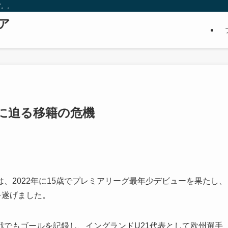
ど。。
ア
に迫る移籍の危機
、2022年に15歳でプレミアリーグ最年少デビューを果たし、
を遂げました。
でもゴールを記録し、イングランドU21代表として欧州選手