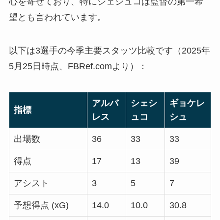
心を寄せており、特にシェシュコは監督の第一希
望とも言われています。
以下は3選手の今季主要スタッツ比較です（2025年
5月25日時点、FBRef.comより）：
アルバ
シェシ
ギョケレ
指標
レス
ュコ
シュ
出場数
36
33
33
得点
17
13
39
アシスト
3
5
7
予想得点 (xG)
14.0
10.0
30.8