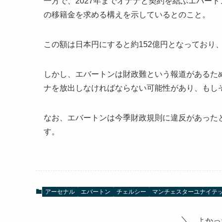
一方で、2027年までオナナと契約を結ぶエバート
の移籍金を求める構えを示しているとのこと。
この額は日本円にすると約152億円となっており
しかし、エバートンは財政難という報道があるた
ナを放出しなければならない可能性があり、もし
なお、エバートンは今季財政規則に違反があった
す。
アーセナル
エバートン
チェルシー
マンチェスターユナイテ
よかっ