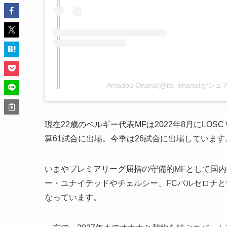
Amadou Onana(@its_onana)が
現在22歳のベルギー代表MFは2022年8月にL
算61試合に出場。今季は26試合に出場しています
いまやプレミアリーグ屈指の守備的MFとして国
ー・ユナイテッドやチェルシー、FCバルセロナ
なっています。